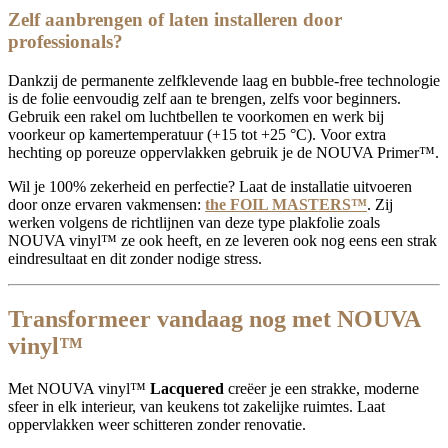
Zelf aanbrengen of laten installeren door
professionals?
Dankzij de permanente zelfklevende laag en bubble-free technologie
is de folie eenvoudig zelf aan te brengen, zelfs voor beginners.
Gebruik een rakel om luchtbellen te voorkomen en werk bij
voorkeur op kamertemperatuur (+15 tot +25 °C). Voor extra
hechting op poreuze oppervlakken gebruik je de NOUVA Primer™.
Wil je 100% zekerheid en perfectie? Laat de installatie uitvoeren
door onze ervaren vakmensen:
the FOIL MASTERS™
. Zij
werken volgens de richtlijnen van deze type plakfolie zoals
NOUVA vinyl™ ze ook heeft, en ze leveren ook nog eens een strak
eindresultaat en dit zonder nodige stress.
Transformeer vandaag nog met NOUVA
vinyl
™
Met NOUVA vinyl™
Lacquered
creëer je een strakke, moderne
sfeer in elk interieur, van keukens tot zakelijke ruimtes. Laat
oppervlakken weer schitteren zonder renovatie.