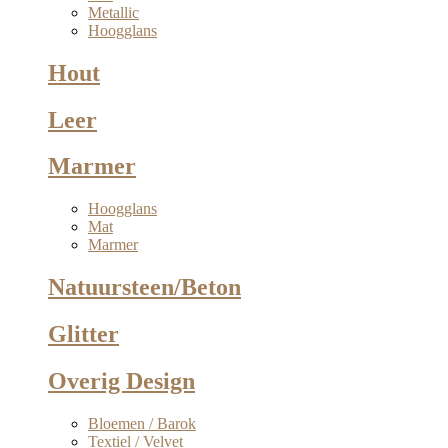
Metallic
Hoogglans
Hout
Leer
Marmer
Hoogglans
Mat
Marmer
Natuursteen/Beton
Glitter
Overig Design
Bloemen / Barok
Textiel / Velvet