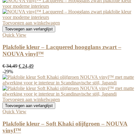
was:
is:
€ 34,49.
€ 24,49.
Toevoegen aan winkelwagen
Toevoegen aan verlanglijst
Quick View
Plakfolie kleur – Lacquered hoogglans zwart –
NOUVA vinyl™
Oorspronkelijke
Huidige
€
34,49
€
24,49
prijs
prijs
-29%
was:
is:
€ 34,49.
€ 24,49.
Toevoegen aan winkelwagen
Toevoegen aan verlanglijst
Quick View
Plakfolie kleur – Soft Khaki olijfgroen – NOUVA
vinyl™