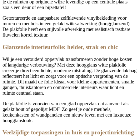
je de ruimten op originele wijze levendig: op een centrale plaats
zoals een deur of een bijzettafel!
Getextureerde en aanpasbare zelfklevende vinylbekleding voor
muren en meubels in een gelakt witte-afwerking (hoogglanzend).
De plakfolie heeft een stijlvolle afwerking met realistisch tastbare
fluwelen korrel textuur.
Glanzende interieurfolie: helder, strak en chic
Wil je een verouderd oppervlak transformeren zonder hoge kosten
of langdurige verbouwing? Met deze hoogglans witte plakfolie
creëer je direct een lichte, moderne uitstraling. De glanzende laklaag
reflecteert het licht en zorgt voor een optische vergroting van de
ruimte. Dit maakt de folie ideaal voor kleine appartementen, smalle
gangen, thuiskantoren en commerciële interieurs waar licht en
ruimte centraal staan.
De plakfolie is voorzien van een glad oppervlak dat aanvoelt als
gelakt hout of gepolijst MDF. Zo geef je oude meubels,
keukenkasten of wandpanelen een nieuw leven met een luxueuze
hoogglanslook.
Veelzijdige toepassingen in huis en projectinrichting