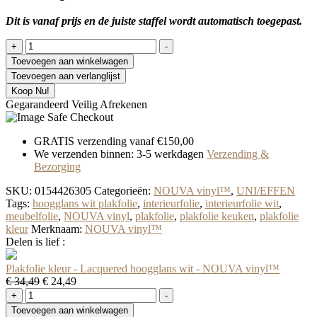
Dit is vanaf prijs en de juiste staffel wordt automatisch toegepast.
Plakfolie
+
-
kleur
Toevoegen aan winkelwagen
-
Toevoegen aan verlanglijst
Lacquered
Koop Nu!
hoogglans
Gegarandeerd Veilig Afrekenen
wit
-
NOUVA
GRATIS verzending vanaf €150,00
vinyl™
We verzenden binnen: 3-5 werkdagen
Verzending &
hoeveelheid
Bezorging
SKU:
0154426305
Categorieën:
NOUVA vinyl™
,
UNI/EFFEN
Tags:
hoogglans wit plakfolie
,
interieurfolie
,
interieurfolie wit
,
meubelfolie
,
NOUVA vinyl
,
plakfolie
,
plakfolie keuken
,
plakfolie
kleur
Merknaam:
NOUVA vinyl™
Delen is lief :
Plakfolie kleur - Lacquered hoogglans wit - NOUVA vinyl™
Oorspronkelijke
Huidige
€
34,49
€
24,49
Plakfolie
prijs
prijs
+
-
kleur
was:
is:
Toevoegen aan winkelwagen