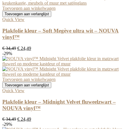
Toevoegen aan winkelwagen
Toevoegen aan verlanglijst
Quick View
Plakfolie kleur – Soft Megève ultra wit – NOUVA
vinyl™
Oorspronkelijke
Huidige
€
34,49
€
24,49
prijs
prijs
-29%
was:
is:
€ 34,49.
€ 24,49.
Toevoegen aan winkelwagen
Toevoegen aan verlanglijst
Quick View
Plakfolie kleur – Midnight Velvet fluweelzwart –
NOUVA vinyl™
Oorspronkelijke
Huidige
€
34,49
€
24,49
prijs
prijs
-29%