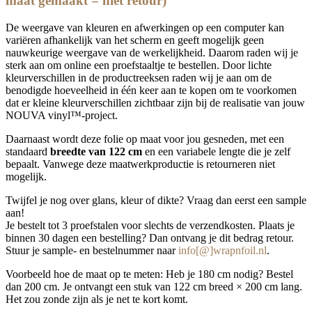
maat gemaakt = niet retour)
De weergave van kleuren en afwerkingen op een computer kan
variëren afhankelijk van het scherm en geeft mogelijk geen
nauwkeurige weergave van de werkelijkheid. Daarom raden wij je
sterk aan om online een proefstaaltje te bestellen. Door lichte
kleurverschillen in de productreeksen raden wij je aan om de
benodigde hoeveelheid in één keer aan te kopen om te voorkomen
dat er kleine kleurverschillen zichtbaar zijn bij de realisatie van jouw
NOUVA vinyl™-project.
Daarnaast wordt deze folie op maat voor jou gesneden, met een
standaard
breedte van 122 cm
en een variabele lengte die je zelf
bepaalt. Vanwege deze maatwerkproductie is retourneren niet
mogelijk.
Twijfel je nog over glans, kleur of dikte? Vraag dan eerst een sample
aan!
Je bestelt tot 3 proefstalen voor slechts de verzendkosten. Plaats je
binnen 30 dagen een bestelling? Dan ontvang je dit bedrag retour.
Stuur je sample- en bestelnummer naar
info[@]wrapnfoil.nl
.
Voorbeeld hoe de maat op te meten: Heb je 180 cm nodig? Bestel
dan 200 cm. Je ontvangt een stuk van 122 cm breed × 200 cm lang.
Het zou zonde zijn als je net te kort komt.