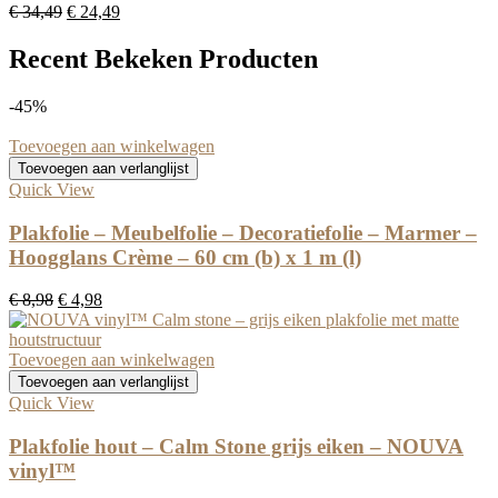
Oorspronkelijke
Huidige
€
34,49
€
24,49
prijs
prijs
was:
is:
Recent Bekeken Producten
€ 34,49.
€ 24,49.
-45%
Toevoegen aan winkelwagen
Toevoegen aan verlanglijst
Quick View
Plakfolie – Meubelfolie – Decoratiefolie – Marmer –
Hoogglans Crème – 60 cm (b) x 1 m (l)
Oorspronkelijke
Huidige
€
8,98
€
4,98
prijs
prijs
was:
is:
€ 8,98.
€ 4,98.
Toevoegen aan winkelwagen
Toevoegen aan verlanglijst
Quick View
Plakfolie hout – Calm Stone grijs eiken – NOUVA
vinyl™