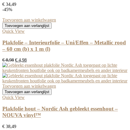
€
34,49
-45%
Toevoegen aan winkelwagen
Toevoegen aan verlanglijst
Quick View
Plakfolie – Interieurfolie – Uni/Effen – Metallic rood
– 60 cm (b) x 1 m (l)
Oorspronkelijke
Huidige
€
8,98
€
4,98
prijs
prijs
was:
is:
€ 8,98.
€ 4,98.
Toevoegen aan winkelwagen
Toevoegen aan verlanglijst
Quick View
Plakfolie hout – Nordic Ash gebleekt essenhout –
NOUVA vinyl™
€
38,49