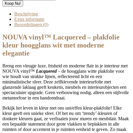
-
€ 34,49.
€ 24,49.
Koop Nu!
Lacquered
hoogglans
Beschrijving
wit
Extra informatie
-
Beoordelingen (0)
NOUVA
vinyl™
NOUVA vinyl™ Lacquered –
plakfolie
hoeveelheid
kleur
hoogglans wit met moderne
elegantie
Breng een vleugje luxe, frisheid en moderne flair in je interieur met
NOUVA vinyl™
Lacquered
– de hoogglans witte plakfolie voor
wie houdt van strakke lijnen, reflecterend licht en een
minimalistische sfeer. Deze zelfklevende interieurfolie met
glanzende laklaag geeft keukens, meubels en interieurobjecten een
spectaculaire upgrade. Geen verbouwing nodig, alleen een stijlvolle
metamorfose in een handomdraai.
Bekijk het leven in kleur met ons uni/effen kleur-plakfolie! Elke
kleur geeft een unieke sfeer. Of het nu om ‘trendy’-kleuren of
donkere kleuren gaat, ze verfraaien jouw muren en meubilair. Maak
een bepaalde statement door grote vlakken te beplakken in alle
ruimten of door accentent in je ruimten eenheid te geven. Zo maak