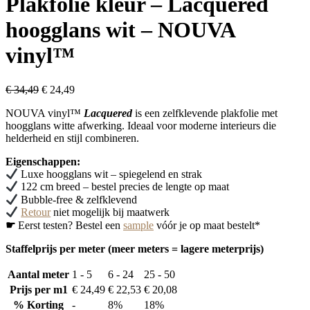
Plakfolie kleur – Lacquered
hoogglans wit – NOUVA
vinyl™
Oorspronkelijke
Huidige
€
34,49
€
24,49
prijs
prijs
NOUVA vinyl™
Lacquered
is een zelfklevende plakfolie met
was:
is:
hoogglans witte afwerking. Ideaal voor moderne interieurs die
€ 34,49.
€ 24,49.
helderheid en stijl combineren.
Eigenschappen:
Luxe hoogglans wit – spiegelend en strak
122 cm breed – bestel precies de lengte op maat
Bubble-free & zelfklevend
Retour
niet mogelijk bij maatwerk
☛
Eerst testen? Bestel een
sample
vóór je op maat bestelt*
Staffelprijs per meter (meer meters = lagere meterprijs)
Aantal meter
1 - 5
6 - 24
25 - 50
Prijs per m1
€
24,49
€
22,53
€
20,08
% Korting
-
8%
18%