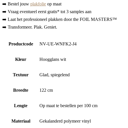
➡️ Bestel jouw
plakfolie
op maat
➡️ Vraag eventueel eerst gratis* tot 3 samples aan
➡️ Laat het professioneel plakken door the FOIL MASTERS™
➡️ Transformeer. Plak. Geniet.
Productcode
NV-UE-WNFK2-J4
Kleur
Hoogglans wit
Textuur
Glad, spiegelend
Breedte
122 cm
Lengte
Op maat te bestellen per 100 cm
Materiaal
Gekalanderd polymeer vinyl